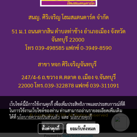
สนญ. ศิริเจริญ โฮมสแตนดาร์ด จำกัด
51 ม.1 ถนนตากสิน ตำบลท่าช้าง อำเภอเมือง จังหวัด
จันทบุรี 22000
โทร 039-498585 แฟกซ์ 0-3949-8590
สาขา หจก ศิริเจริญจันทบุรี
247/4-6 ถ.ขวาง ต.ตลาด อ.เมือง จ.จันทบุรี
22000
โทร.039-322878 แฟกซ์ 039-311091
เว็บไซต์นี้มีการใช้งานคุกกี้ เพื่อเพิ่มประสิทธิภาพและประสบการณ์ที่ดี
ในการใช้งานเว็บไซต์ของท่าน ท่านสามารถอ่านรายละเอียดเพิ่มเติม
© Copyright 2016 All Rights Reserved
ได้ที่
นโยบายความเป็นส่วนตัว
และ
นโยบายคุกกี้
ผู้เข้าชมขณะนี้
42
ตั้งค่าคุกกี้
ยอมรับทั้งหมด
Powered by
MakeWebEasy.com