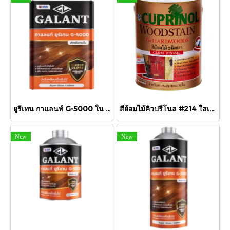
ยูรีเทน กาแลนท์ G-5000 ใน กล.
สีย้อมไม้คิวปรีโนล #214 ใสเงา 1/4 กล.
New
New