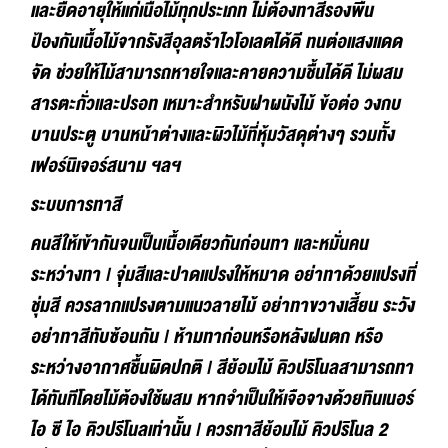
และยืดอายุให้แก่เนื้อไม้ทุกประเภท ไม่ต้องทาสีรองพื้น
ป้องกันเนื้อไม้จากรังสีอุลตร้าไวโอเลตได้ดี ทนต่อแสงแดด
จัด ช่วยให้ไม้สามารถหายใจและคายความชื้นได้ดี ไม่ผสม
สารตะกั่วและปรอท เหมาะสำหรับฝาผนังไม้ ข้อต่อ วงกบ
บานประตู บานหน้าต่างและผิวไม้ที่หุ้มวัสดุต่างๆ รวมทั้ง
เฟอร์นิเจอร์สนาม ฯลฯ
ระบบการทาสี
คนสีให้เข้ากันจนเป็นเนื้อเดียวกันก่อนทา และหมั่นคน
ระหว่างทา | จุ่มสีและปาดแปรงให้หมาด อย่าทาด้วยแปรงที่
ชุ่มสี ควรลากแปรงตามแนวลายไม้ อย่าทาขวางเสี้ยน ระวัง
อย่าทาสีทับซ้อนกัน | ห้ามทาก่อนหรือหลังฝนตก หรือ
ระหว่างอากาศชื้นผิดปกติ | สีย้อมไม้ คิวปริโนลสามารถทา
ได้ทันทีโดยไม้ต้องใช้ผสม หากจำเป็นให้เจือจางด้วยทินเนอร์
ไอ ซี ไอ คิวปรีโนลเท่านั้น | ควรทาสีย้อมไม้ คิวปริโนล 2