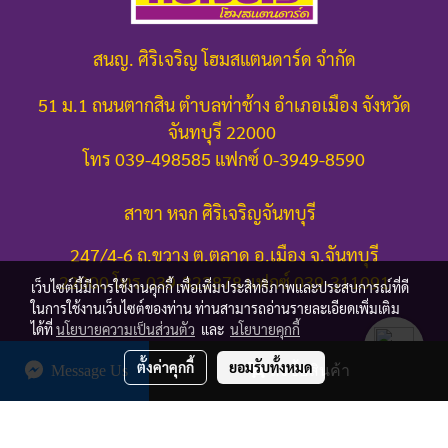
สนญ. ศิริเจริญ โฮมสแตนดาร์ด จำกัด
51 ม.1 ถนนตากสิน ตำบลท่าช้าง อำเภอเมือง จังหวัด
จันทบุรี 22000
โทร 039-498585 แฟกซ์ 0-3949-8590
สาขา หจก ศิริเจริญจันทบุรี
247/4-6 ถ.ขวาง ต.ตลาด อ.เมือง จ.จันทบุรี
22000
โทร.039-322878 แฟกซ์ 039-311091
เว็บไซต์นี้มีการใช้งานคุกกี้ เพื่อเพิ่มประสิทธิภาพและประสบการณ์ที่ดี
ในการใช้งานเว็บไซต์ของท่าน ท่านสามารถอ่านรายละเอียดเพิ่มเติม
ได้ที่
นโยบายความเป็นส่วนตัว
และ
นโยบายคุกกี้
ตั้งค่าคุกกี้
ยอมรับทั้งหมด
Message Us
สั่งซื้อสินค้า
© Copyright 2016 All Rights Reserved
ผู้เข้าชมวันนี้
1
Powered by
MakeWebEasy.com