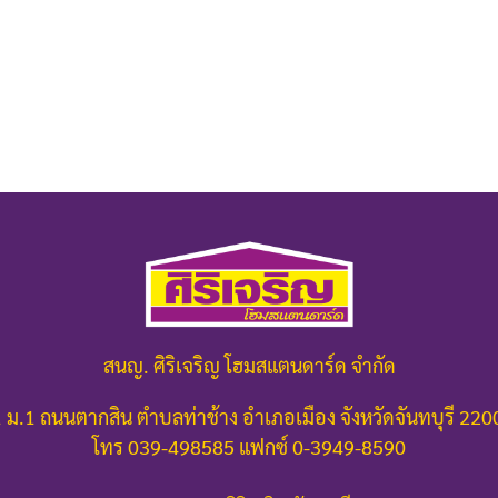
สนญ. ศิริเจริญ โฮมสแตนดาร์ด จำกัด
 ม.1 ถนนตากสิน ตำบลท่าช้าง อำเภอเมือง จังหวัดจันทบุรี 22
โทร 039-498585 แฟกซ์ 0-3949-8590