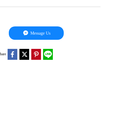
Message Us
hare