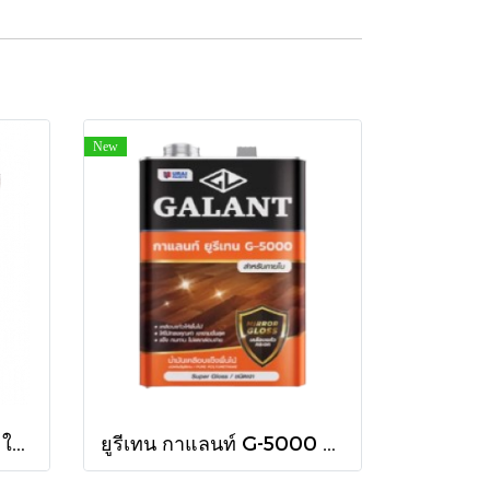
New
สีย้อมไม้คิวปรีโนล #214 ใสเงา 1/4 กล.
ยูรีเทน กาแลนท์ G-5000 ใน กล.