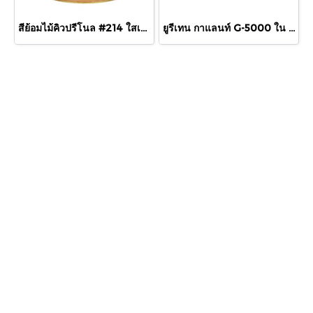
สีย้อมไม้คิวปรีโนล #214 ใสเงา 1/4 กล.
ยูรีเทน กาแลนท์ G-5000 ใน 460cc.