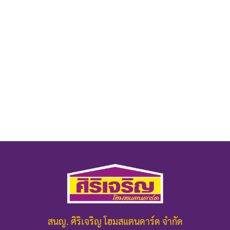
สนญ. ศิริเจริญ โฮมสแตนดาร์ด จำกัด