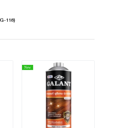
, G-118)
New