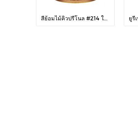
สีย้อมไม้คิวปรีโนล #214 ใสเงา 1/4 กล.