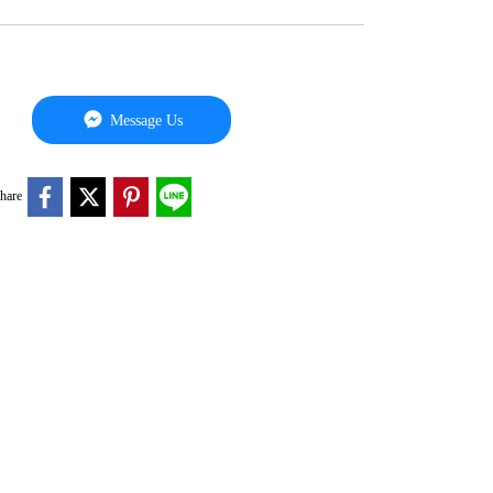
Message Us
hare