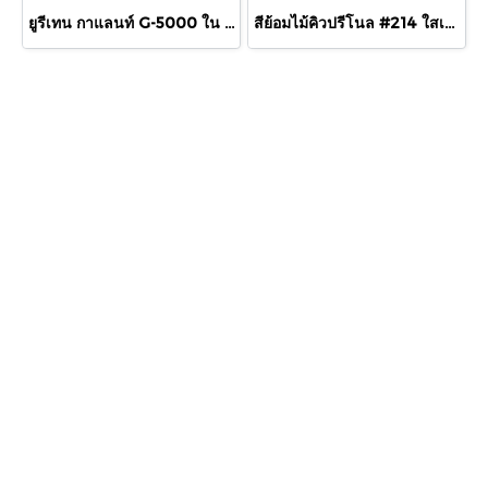
ยูรีเทน กาแลนท์ G-5000 ใน 460cc.
สีย้อมไม้คิวปรีโนล #214 ใสเงา 1/4 กล.