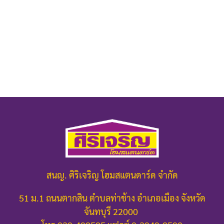
สนญ. ศิริเจริญ โฮมสแตนดาร์ด จำกัด
51 ม.1 ถนนตากสิน ตำบลท่าช้าง อำเภอเมือง จังหวัด
จันทบุรี 22000