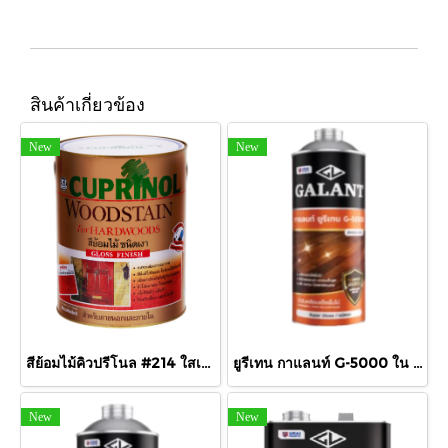
สินค้าเกี่ยวข้อง
New
New
สีย้อมไม้คิวปรีโนล #214 ใสเงา 1/4 กล.
ยูรีเทน กาแลนท์ G-5000 ใน 875cc.
New
New