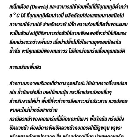
เหล็กเดือย (Dowels) และสามารถใช้ซ่อมพื้นที่ที่มีอุณหภูมิต่ำกว่า
0 °C ได้ ที่อุณหภูมิดังกล่าวนี้ ผลิตภัณฑ์ซ่อมแซมหลายชนิดไม่
สามารถใช้งานได้ สำหรับจระเข้ ปลั๊ก ความร้อนที่เกิดขึ้นขณะผสม
จะเป็นตัวเร่งปฏิกิริยาการก่อตัวให้มากเพียงพอที่จะทำให้เกิดแรง
ยึดหน่วงระหว่างพื้นผิว เมื่อนำปลั๊กไปใช้ในงานอุดรอยป้องกัน
น้ำซึม จะมีคุณสมบัติคงทนถาวร ไม่สึกกร่อนหรือเสื่อมคุณสมบัติ
การเตรียมพื้นผิว
ทำความสะอาดบริเวณที่ทำการอุดหรือปะ ให้ปราศจากสิ่งสกปรก
เช่น น้ำมันหล่อลื่น เศษไม้แบบฝุ่น และสิ่งแปลกปลอมอื่นๆ
สำหรับงานใต้น้ำ พื้นที่ที่จะทำการยึดเกาะหรือประสาน ควรปลอด
จากตะไคร่น้ำหรือสาหร่าย
กรณีผิวหน้าของคอนกรีตที่มี่ลักษณะมันเงา พื้นขัดมัน หรือมีสิ่ง
ปิดผิวหน้า ต้องมีการขัดเปิดผิวหน้าคอนกรีตให้มีรูพรุน ขรุขระ
หรือหยาบด้วยแปรงลวด สิ่ว หรืออุปกรณ์อื่นๆ นำเศษคอนกรีต