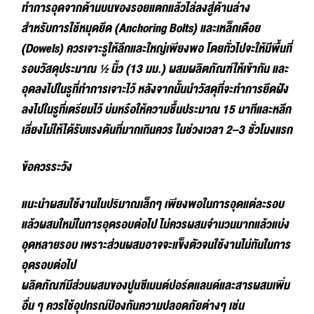
ทำการอุดจากด้านบนของรอยแตกแล้วไล่ลงสู่ด้านล่าง
สำหรับการใช้หมุดยึด (Anchoring Bolts) และเหล็กเดือย
(Dowels) ควรเจาะรูให้ลึกและใหญ่เพียงพอ โดยทั่วไปจะให้มีพื้นที่
รอบวัสดุประมาณ ½ นิ้ว (13 มม.) ผสมผลิตภัณฑ์ให้เข้ากัน และ
อุดลงไปในรูที่ทำการเจาะไว้ หลังจากนั้นนำวัสดุที่จะทำการยึดฝัง
ลงไปในรูที่เตรียมไว้ บ่มหรือให้ความชื้นประมาณ 15 นาทีและหลีก
เลี่ยงไม่ให้ได้รับแรงดันที่มากเกินควร ในช่วงเวลา 2–3 ชั่วโมงแรก
ข้อควรระวัง
แนะนำผสมใช้งานในปริมาณเล็กๆ เพียงพอในการอุดแต่ละรอบ
แล้วผสมใหม่ในการอุดรอบต่อไป ไม่ควรผสมจำนวนมากแล้วแบ่ง
อุดหลายรอบ เพราะส่วนผสมอาจจะแข็งตัวจนใช้งานไม่ทันในการ
อุดรอบต่อไป
ผลิตภัณฑ์มีส่วนผสมของปูนซีเมนต์ปอร์ตแลนด์และสารผสมเพิ่ม
อื่น ๆ ควรใช้อุปกรณ์ป้องกันความปลอดภัยต่างๆ เช่น