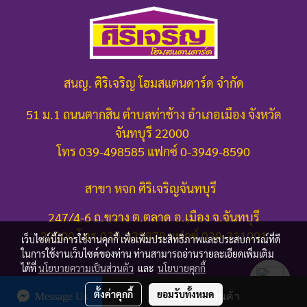
สนญ. ศิริเจริญ โฮมสแตนดาร์ด จำกัด
51 ม.1 ถนนตากสิน ตำบลท่าช้าง อำเภอเมือง จังหวัด
จันทบุรี 22000
โทร 039-498585 แฟกซ์ 0-3949-8590
สาขา หจก ศิริเจริญจันทบุรี
247/4-6 ถ.ขวาง ต.ตลาด อ.เมือง จ.จันทบุรี
22000
โทร.039-322878 แฟกซ์ 039-311091
เว็บไซต์นี้มีการใช้งานคุกกี้ เพื่อเพิ่มประสิทธิภาพและประสบการณ์ที่ดี
ในการใช้งานเว็บไซต์ของท่าน ท่านสามารถอ่านรายละเอียดเพิ่มเติม
ได้ที่
นโยบายความเป็นส่วนตัว
และ
นโยบายคุกกี้
ตั้งค่าคุกกี้
ยอมรับทั้งหมด
Message Us
สั่งซื้อสินค้า
© Copyright 2016 All Rights Reserved