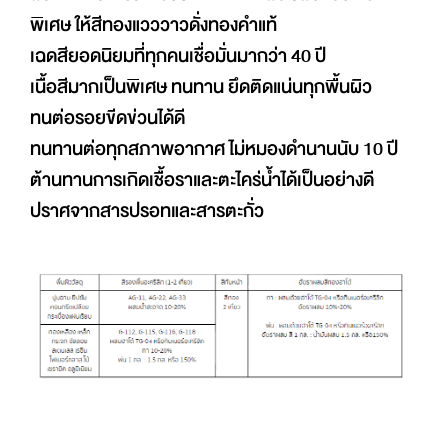
พิเศษ ให้สีทองแวววาวดั่งทองคำแท้
เฉดสียอดนิยมที่ทุกคนเชื่อมั่นมากว่า 40 ปี
เนื้อสีมากเป็นพิเศษ ทนทาน ยึดติดแน่นทุกพื้นผิว
ทนต่อรอยขีดข่วนได้ดี
ทนทานต่อทุกสภาพอากาศ ไม่หมองดำนานนับ 10 ปี
ต้านทานการเกิดเชื้อราและตะไคร่น้ำได้เป็นอย่างดี
ปราศจากสารปรอทและสารตะกั่ว