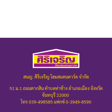
สนญ. ศิริเจริญ โฮมสแตนดาร์ด จำกัด
51 ม.1 ถนนตากสิน ตำบลท่าช้าง อำเภอเมือง จังหวัด
จันทบุรี 22000
โทร 039-498585 แฟกซ์ 0-3949-8590