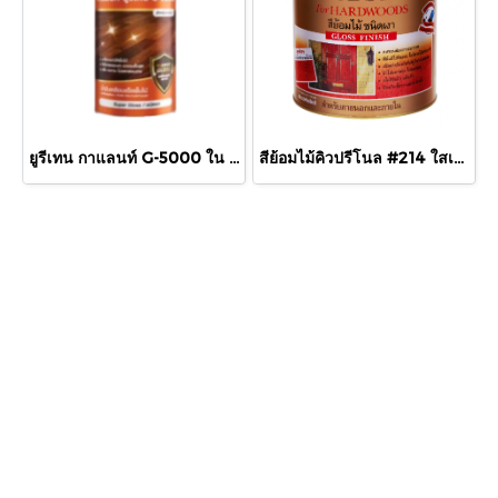
ยูรีเทน กาแลนท์ G-5000 ใน 875cc.
สีย้อมไม้คิวปรีโนล #214 ใสเงา 1/4 กล.