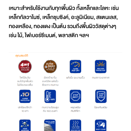
เหมาะสำหรับใช้งานกับทุกพื้นผิว ทั้งเหล็กและโลหะ เช่น
เหล็กกัลวาไนซ์, เหล็กชุบซิงค์, อะลูมิเนียม, สแตนเลส,
ทองเหลือง, ทองแดง เป็นต้น รวมถึงพื้นผิววัสดุต่างๆ
เช่น ไม้, ไฟเบอร์ซีเมนต์, พลาสติก ฯลฯ