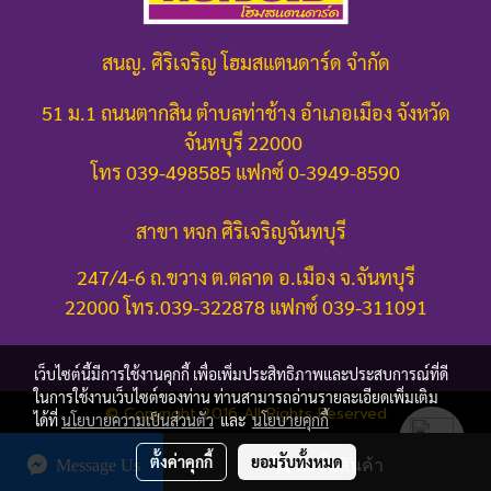
สนญ. ศิริเจริญ โฮมสแตนดาร์ด จำกัด
51 ม.1 ถนนตากสิน ตำบลท่าช้าง อำเภอเมือง จังหวัด
จันทบุรี 22000
โทร 039-498585 แฟกซ์ 0-3949-8590
สาขา หจก ศิริเจริญจันทบุรี
247/4-6 ถ.ขวาง ต.ตลาด อ.เมือง จ.จันทบุรี
22000
โทร.039-322878 แฟกซ์ 039-311091
เว็บไซต์นี้มีการใช้งานคุกกี้ เพื่อเพิ่มประสิทธิภาพและประสบการณ์ที่ดี
ในการใช้งานเว็บไซต์ของท่าน ท่านสามารถอ่านรายละเอียดเพิ่มเติม
© Copyright 2016 All Rights Reserved
ได้ที่
นโยบายความเป็นส่วนตัว
และ
นโยบายคุกกี้
ผู้เข้าชมวันนี้
243
ตั้งค่าคุกกี้
ยอมรับทั้งหมด
Message Us
สั่งซื้อสินค้า
Powered by
MakeWebEasy.com