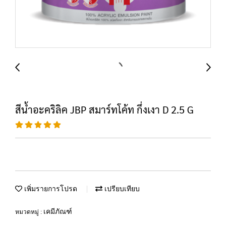
สีน้ำอะคริลิค JBP สมาร์ทโค้ท กึ่งเงา D 2.5 G
เพิ่มรายการโปรด
เปรียบเทียบ
เคมีภัณฑ์
หมวดหมู่ :