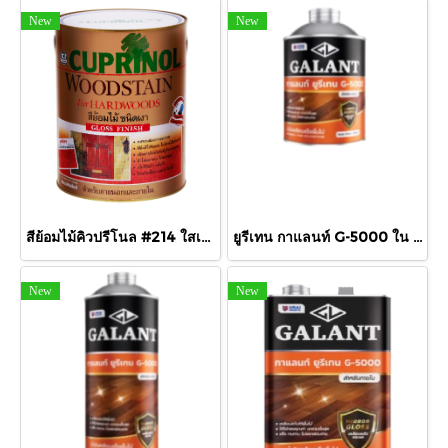
New
New
สีย้อมไม้คิวปรีโนล #214 ใสเงา 1/4 กล.
ยูรีเทน กาแลนท์ G-5000 ใน 460cc.
New
New