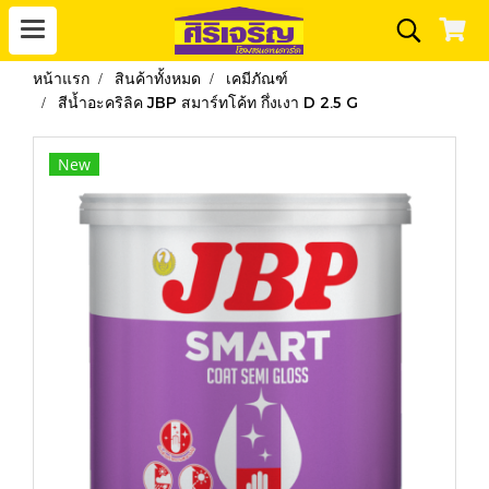
หน้าแรก
สินค้าทั้งหมด
เคมีภัณฑ์
สีน้ำอะคริลิค JBP สมาร์ทโค้ท กึ่งเงา D 2.5 G
New