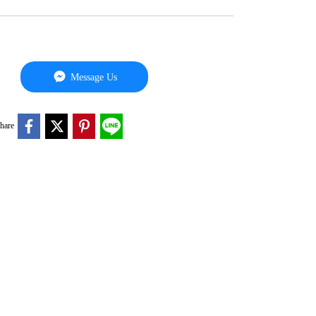
Message Us
hare