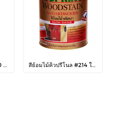
ยูรีเทน กาแลนท์ G-5000 ใน 875cc.
สีย้อมไม้คิวปรีโนล #214 ใสเงา 1/4 กล.