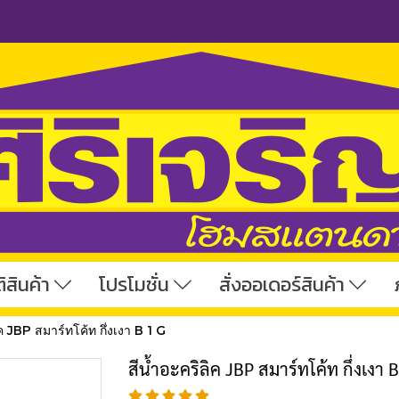
ิสินค้า
โปรโมชั่น
สั่งออเดอร์สินค้า
ิค JBP สมาร์ทโค้ท กึ่งเงา B 1 G
สีน้ำอะคริลิค JBP สมาร์ทโค้ท กึ่งเงา 