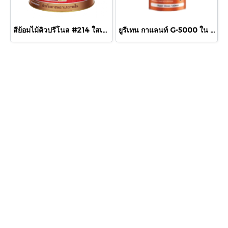
สีย้อมไม้คิวปรีโนล #214 ใสเงา 1/4 กล.
ยูรีเทน กาแลนท์ G-5000 ใน 875cc.