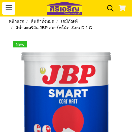
หน้าแรก
สินค้าทั้งหมด
เคมีภัณฑ์
สีน้ำอะคริลิค JBP สมาร์ทโค้ท เนียน D 1 G
New