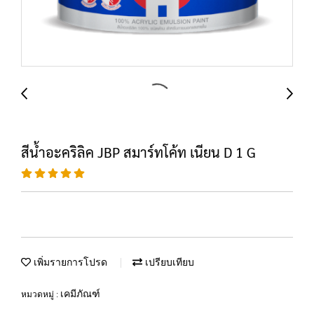
สีน้ำอะคริลิค JBP สมาร์ทโค้ท เนียน D 1 G
เพิ่มรายการโปรด
เปรียบเทียบ
เคมีภัณฑ์
หมวดหมู่ :