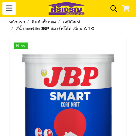
หน้าแรก
สินค้าทั้งหมด
เคมีภัณฑ์
สีน้ำอะคริลิค JBP สมาร์ทโค้ท เนียน A 1 G
New