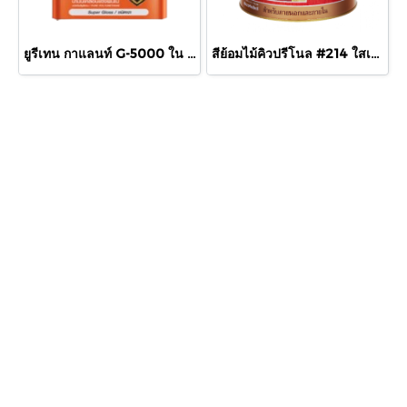
ยูรีเทน กาแลนท์ G-5000 ใน กล.
สีย้อมไม้คิวปรีโนล #214 ใสเงา 1/4 กล.