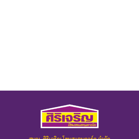
สนญ. ศิริเจริญ โฮมสแตนดาร์ด จำกัด