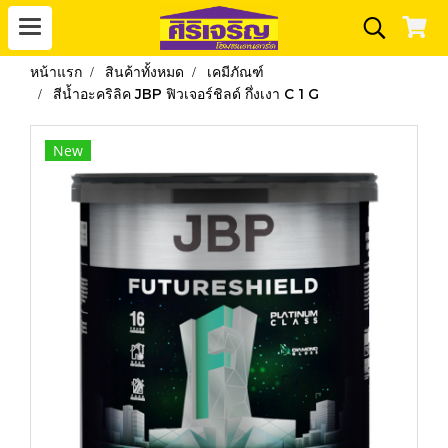
หน้าแรก
สินค้าทั้งหมด
เคมีภัณฑ์
สีน้ำอะคริลิค JBP ฟิวเจอร์ชิลด์ กึ่งเงา C 1 G
New