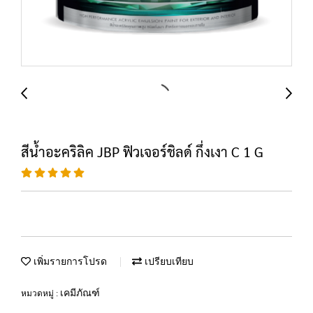
สีน้ำอะคริลิค JBP ฟิวเจอร์ชิลด์ กึ่งเงา C 1 G
เพิ่มรายการโปรด
เปรียบเทียบ
เคมีภัณฑ์
หมวดหมู่ :