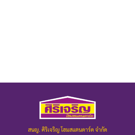
สนญ. ศิริเจริญ โฮมสแตนดาร์ด จำกัด