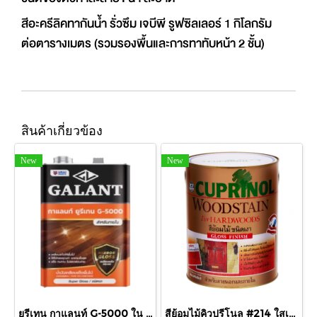
สีอะครีลิคทากันน้ำ รั่วซึม เจบีพี รูฟซิลเลอร์ 1 กิโลกรัม
ต่อตารางเมตร (รวมรองพื้นและการทาทับหน้า 2 ชั้น)
สินค้าเกี่ยวข้อง
New
New
ยูรีเทน กาแลนท์ G-5000 ใน กล.
สีย้อมไม้คิวปรีโนล #214 ใสเงา 1/4 กล.