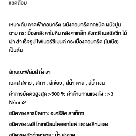
แวดล้อม
เหมาะกับ ดาดฟ้าคอนกรีต ผนังคอนกรีตทุกชนิด ผนังปูน
ฉาบ กระเบื้องหลังคาใยหิน หลังคาเหล็ก สังกะสี เมลธัลชีท ไม้
ฝา สำ เร็จรูป ไฟเบอร์ซีเมนต์ กระเบื้องคอนกรีต (โมเนีย)
เป็นต้น
ลักษณะฟิล์มสี กึ่งเงา
เฉดสี สีขาว , สีเทา , สีเขียว , สีน้ำ ตาล , สีน้ำ เงิน
ค่าการยืดตัวสูงสุด >500 % ค่าต้านทานแรงดึง : >3
N/mm2
ชนิดของสารยึดเกาะ อะครีลิค ลาเท็กซ
ชนิดของผงสี ไทเทเนียมไดออกไซด์ และผงสีทนแสง
ชนิดของตัวทำละลาย : น้ำ สะอาด