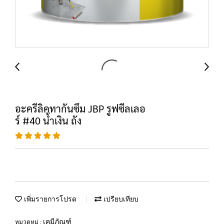
อะครีลิคทากันซึม JBP รูฟซีลเลอ
ร์ #40 น้ำเงิน ถัง
เพิ่มรายการโปรด
เปรียบเทียบ
เคมีภัณฑ์
หมวดหมู่ :