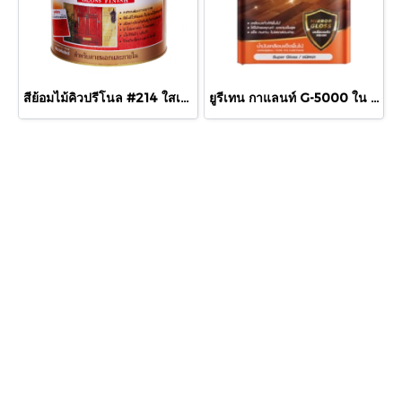
สีย้อมไม้คิวปรีโนล #214 ใสเงา 1/4 กล.
ยูรีเทน กาแลนท์ G-5000 ใน กล.