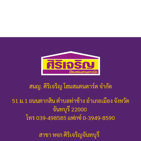
สนญ. ศิริเจริญ โฮมสแตนดาร์ด จำกัด
51 ม.1 ถนนตากสิน ตำบลท่าช้าง อำเภอเมือง จังหวัด
จันทบุรี 22000
โทร 039-498585 แฟกซ์ 0-3949-8590
สาขา หจก ศิริเจริญจันทบุรี