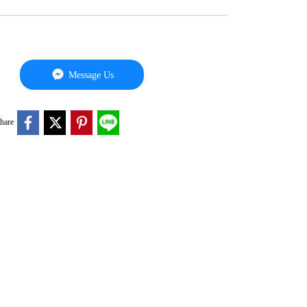
Message Us
hare