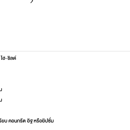
ไฮ-ชิลด์
อม
อม
ียบ คอนกรีต อิฐ หรือยิปซั่ม