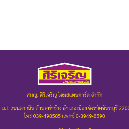
สนญ. ศิริเจริญ โฮมสแตนดาร์ด จำกัด
 ม.1 ถนนตากสิน ตำบลท่าช้าง อำเภอเมือง จังหวัดจันทบุรี 22
โทร 039-498585 แฟกซ์ 0-3949-8590