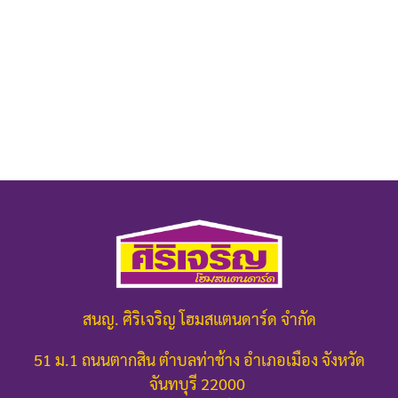
สนญ. ศิริเจริญ โฮมสแตนดาร์ด จำกัด
51 ม.1 ถนนตากสิน ตำบลท่าช้าง อำเภอเมือง จังหวัด
จันทบุรี 22000