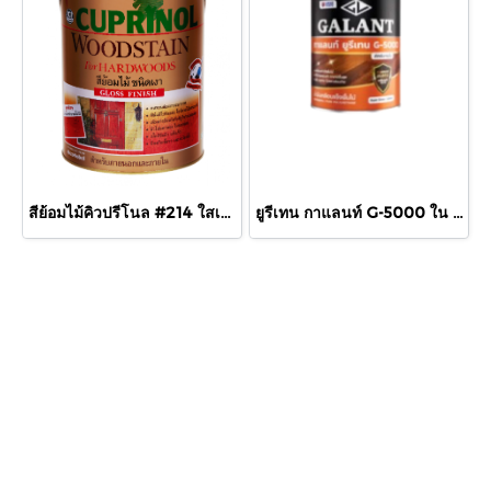
สีย้อมไม้คิวปรีโนล #214 ใสเงา 1/4 กล.
ยูรีเทน กาแลนท์ G-5000 ใน 460cc.