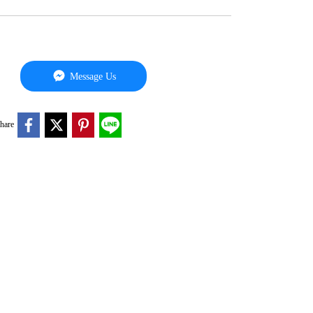
Message Us
hare