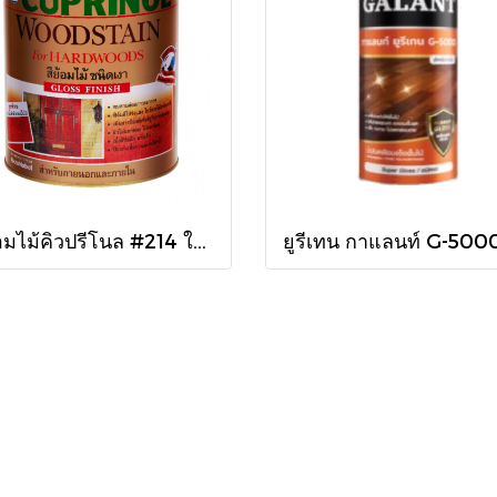
สีย้อมไม้คิวปรีโนล #214 ใสเงา 1/4 กล.