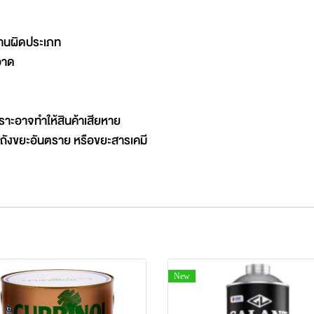
้งานผิดประเภท
อาด
าะอาจทำให้สินค้าเสียหาย
นถังขยะอันตราย หรือขยะสารเคมี
New