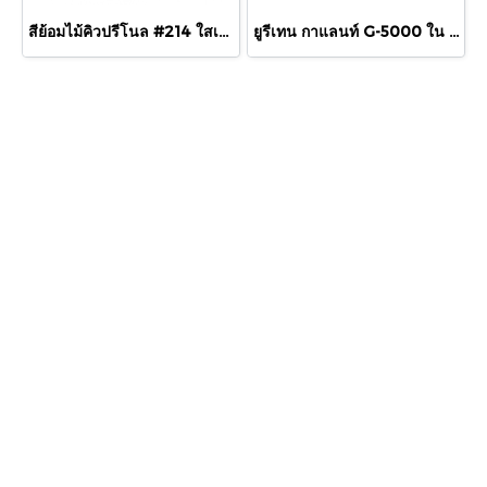
สีย้อมไม้คิวปรีโนล #214 ใสเงา 1/4 กล.
ยูรีเทน กาแลนท์ G-5000 ใน กล.