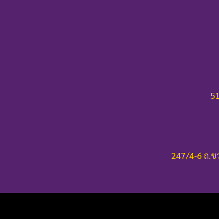
51
247/4-6 ถ.ขว