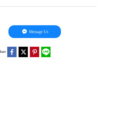
Message Us
hare