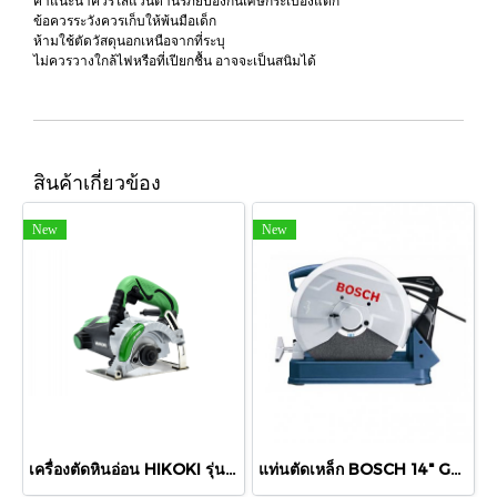
คำแนะนำควรใส่แว่นตานิรภัยป้องกันเศษกระเบื้องแตก
ข้อควรระวังควรเก็บให้พ้นมือเด็ก
ห้ามใช้ตัดวัสดุนอกเหนือจากที่ระบุ
ไม่ควรวางใกล้ไฟหรือที่เปียกชื้น อาจจะเป็นสนิมได้
สินค้าเกี่ยวข้อง
New
New
เครื่องตัดหินอ่อน HIKOKI รุ่นCM4SB2
แท่นตัดเหล็ก BOSCH 14" GCO-220 2200 W.