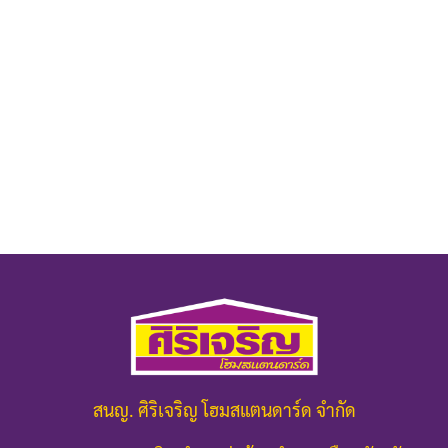
สนญ. ศิริเจริญ โฮมสแตนดาร์ด จำกัด