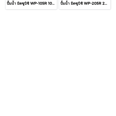
ปั้มน้ำ มิตซูบิชิ WP-105R 100 วัตต์
ปั้มน้ำ มิตซูบิชิ WP-205R 200 วัตต์ 1"x1"