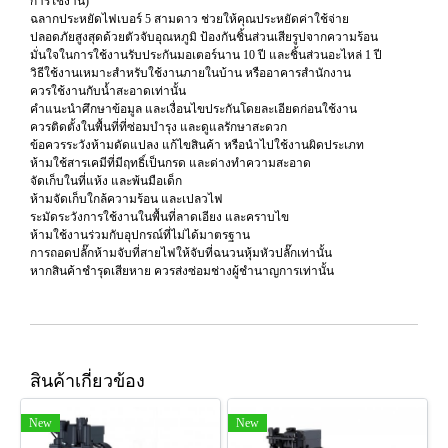
การใช้งาน)
ฉลากประหยัดไฟเบอร์ 5 สามดาว ช่วยให้คุณประหยัดค่าใช้จ่าย
ปลอดภัยสูงสุดด้วยตัวจับอุณหภูมิ ป้องกันชิ้นส่วนเสียรูปจากความร้อน
มั่นใจในการใช้งานรับประกันมอเตอร์นาน 10 ปี และชิ้นส่วนอะไหล่ 1 ปี
วิธีใช้งานเหมาะสำหรับใช้งานภายในบ้าน หรืออาคารสำนักงาน
ควรใช้งานกับน้ำสะอาดเท่านั้น
คำแนะนำศึกษาข้อมูล และเงื่อนไขประกันโดยละเอียดก่อนใช้งาน
ควรติดตั้งในพื้นที่ที่ซ่อมบำรุง และดูแลรักษาสะดวก
ข้อควรระวังห้ามดัดแปลง แก้ไขสินค้า หรือนำไปใช้งานผิดประเภท
ห้ามใช้สารเคมีที่มีฤทธิ์เป็นกรด และด่างทำความสะอาด
จัดเก็บในที่แห้ง และพ้นมือเด็ก
ห้ามจัดเก็บใกล้ความร้อน และเปลวไฟ
ระมัดระวังการใช้งานในพื้นที่ลาดเอียง และคราบไข
ห้ามใช้งานร่วมกับอุปกรณ์ที่ไม่ได้มาตรฐาน
การถอดปลั๊กห้ามจับที่สายไฟให้จับที่ฉนวนหุ้มหัวปลั๊กเท่านั้น
หากสินค้าชำรุดเสียหาย ควรส่งซ่อมช่างผู้ชำนาญการเท่านั้น
สินค้าเกี่ยวข้อง
New
New