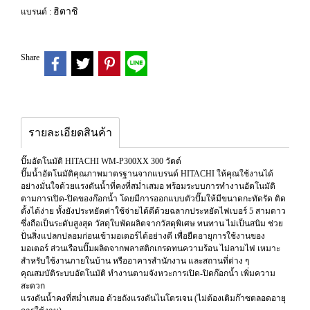
ฮิตาชิ
แบรนด์ :
Share
รายละเอียดสินค้า
ปั๊มอัตโนมัติ HITACHI WM-P300XX 300 วัตต์
ปั๊มน้ำอัตโนมัติคุณภาพมาตรฐานจากแบรนด์ HITACHI ให้คุณใช้งานได้
อย่างมั่นใจด้วยแรงดันน้ำที่คงที่สม่ำเสมอ พร้อมระบบการทำงานอัตโนมัติ
ตามการเปิด-ปิดของก๊อกน้ำ โดยมีการออกแบบตัวปั๊มให้มีขนาดกะทัดรัด ติด
ตั้งได้ง่าย ทั้งยังประหยัดค่าใช้จ่ายได้ดีด้วยฉลากประหยัดไฟเบอร์ 5 สามดาว
ซึ่งถือเป็นระดับสูงสุด วัสดุใบพัดผลิตจากวัสดุพิเศษ ทนทาน ไม่เป็นสนิม ช่วย
ปั่นสิ่งแปลกปลอมก่อนเข้ามอเตอร์ได้อย่างดี เพื่อยืดอายุการใช้งานของ
มอเตอร์ ส่วนเรือนปั๊มผลิตจากพลาสติกเกรดทนความร้อน ไม่ลามไฟ เหมาะ
สำหรับใช้งานภายในบ้าน หรืออาคารสำนักงาน และสถานที่ต่าง ๆ
คุณสมบัติระบบอัตโนมัติ ทำงานตามจังหวะการเปิด-ปิดก๊อกน้ำ เพิ่มความ
สะดวก
แรงดันน้ำคงที่สม่ำเสมอ ด้วยถังแรงดันไนโตรเจน (ไม่ต้องเติมก๊าซตลอดอายุ