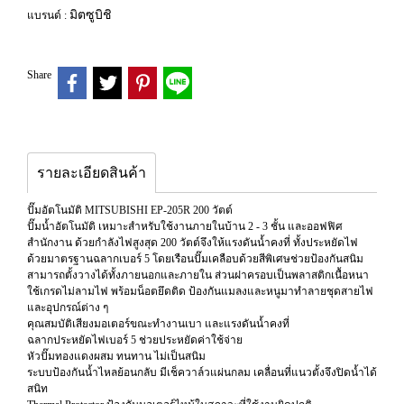
มิตซูบิชิ
แบรนด์ :
Share
รายละเอียดสินค้า
ปั๊มอัตโนมัติ MITSUBISHI EP-205R 200 วัตต์
ปั๊มน้ำอัตโนมัติ เหมาะสำหรับใช้งานภายในบ้าน 2 - 3 ชั้น และออฟฟิศ
สำนักงาน ด้วยกำลังไฟสูงสุด 200 วัตต์จึงให้แรงดันน้ำคงที่ ทั้งประหยัดไฟ
ด้วยมาตรฐานฉลากเบอร์ 5 โดยเรือนปั๊มเคลือบด้วยสีพิเศษช่วยป้องกันสนิม
สามารถตั้งวางได้ทั้งภายนอกและภายใน ส่วนฝาครอบเป็นพลาสติกเนื้อหนา
ใช้เกรดไม่ลามไฟ พร้อมน็อตยึดติด ป้องกันแมลงและหนูมาทำลายชุดสายไฟ
และอุปกรณ์ต่าง ๆ
คุณสมบัติเสียงมอเตอร์ขณะทำงานเบา และแรงดันนํ้าคงที่
ฉลากประหยัดไฟเบอร์ 5 ช่วยประหยัดค่าใช้จ่าย
หัวปั๊มทองแดงผสม ทนทาน ไม่เป็นสนิม
ระบบป้องกันน้ำไหลย้อนกลับ มีเช็ควาล์วแผ่นกลม เคลื่อนที่แนวตั้งจึงปิดน้ำได้
สนิท