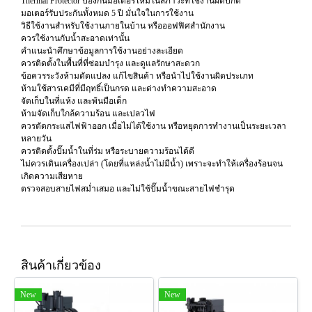
Thermal Protector ป้องกันมอเตอร์ไหม้ในสภาวะที่ใช้งานผิดปกติ
มอเตอร์รับประกันทั้งหมด 5 ปี มั่นใจในการใช้งาน
วิธีใช้งานสำหรับใช้งานภายในบ้าน หรือออฟฟิศสำนักงาน
ควรใช้งานกับน้ำสะอาดเท่านั้น
คำแนะนำศึกษาข้อมูลการใช้งานอย่างละเอียด
ควรติดตั้งในพื้นที่ที่ซ่อมบำรุง และดูแลรักษาสะดวก
ข้อควรระวังห้ามดัดแปลง แก้ไขสินค้า หรือนำไปใช้งานผิดประเภท
ห้ามใช้สารเคมีที่มีฤทธิ์เป็นกรด และด่างทำความสะอาด
จัดเก็บในที่แห้ง และพ้นมือเด็ก
ห้ามจัดเก็บใกล้ความร้อน และเปลวไฟ
ควรตัดกระแสไฟฟ้าออก เมื่อไม่ได้ใช้งาน หรือหยุดการทำงานเป็นระยะเวลา
หลายวัน
ควรติดตั้งปั๊มน้ำในที่ร่ม หรือระบายความร้อนได้ดี
ไม่ควรเดินเครื่องเปล่า (โดยที่แหล่งน้ำไม่มีน้ำ) เพราะจะทำให้เครื่องร้อนจน
เกิดความเสียหาย
ตรวจสอบสายไฟสม่ำเสมอ และไม่ใช้ปั๊มน้ำขณะสายไฟชำรุด
สินค้าเกี่ยวข้อง
New
New