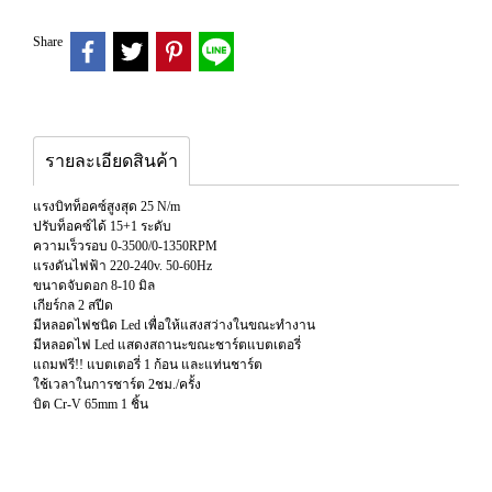
Share
รายละเอียดสินค้า
แรงบิทท็อคซ์สูงสุด 25 N/m
ปรับท็อคซ์ได้ 15+1 ระดับ
ความเร็วรอบ 0-3500/0-1350RPM
แรงดันไฟฟ้า 220-240v. 50-60Hz
ขนาดจับดอก 8-10 มิล
เกียร์กล 2 สปีด
มีหลอดไฟชนิด Led เพื่อให้แสงสว่างในขณะทำงาน
มีหลอดไฟ Led แสดงสถานะขณะชาร์ตแบตเตอรี่
แถมฟรี!! แบตเตอรี่ 1 ก้อน และแท่นชาร์ต
ใช้เวลาในการชาร์ต 2ชม./ครั้ง
บิต Cr-V 65mm 1 ชิ้น