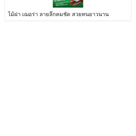
ไม้ฝา เฌอร่า ลายลึกคมชัด สวยทนยาวนาน