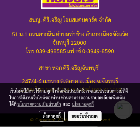
สนญ. ศิริเจริญ โฮมสแตนดาร์ด จำกัด
51 ม.1 ถนนตากสิน ตำบลท่าช้าง อำเภอเมือง จังหวัด
จันทบุรี 22000
โทร 039-498585 แฟกซ์ 0-3949-8590
สาขา หจก ศิริเจริญจันทบุรี
247/4-6 ถ.ขวาง ต.ตลาด อ.เมือง จ.จันทบุรี
22000
โทร.039-322878 แฟกซ์ 039-311091
เว็บไซต์นี้มีการใช้งานคุกกี้ เพื่อเพิ่มประสิทธิภาพและประสบการณ์ที่ดี
ในการใช้งานเว็บไซต์ของท่าน ท่านสามารถอ่านรายละเอียดเพิ่มเติม
ได้ที่
นโยบายความเป็นส่วนตัว
และ
นโยบายคุกกี้
ตั้งค่าคุกกี้
ยอมรับทั้งหมด
© Copyright 2016 All Rights Reserved
ผู้เข้าชมวันนี้
402