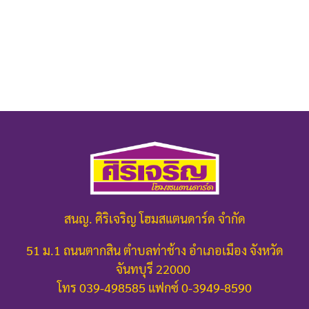
สนญ. ศิริเจริญ โฮมสแตนดาร์ด จำกัด
51 ม.1 ถนนตากสิน ตำบลท่าช้าง อำเภอเมือง จังหวัด
จันทบุรี 22000
โทร 039-498585 แฟกซ์ 0-3949-8590