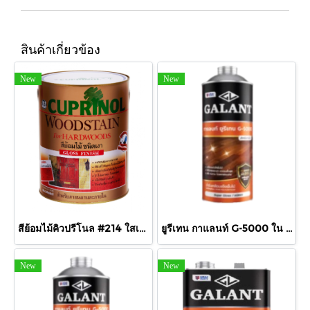
สินค้าเกี่ยวข้อง
New
New
สีย้อมไม้คิวปรีโนล #214 ใสเงา 1/4 กล.
ยูรีเทน กาแลนท์ G-5000 ใน 875cc.
New
New