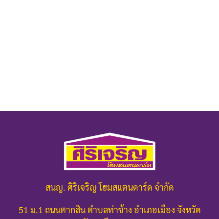
สนญ. ศิริเจริญ โฮมสแตนดาร์ด จำกัด
51 ม.1 ถนนตากสิน ตำบลท่าช้าง อำเภอเมือง จังหวัด