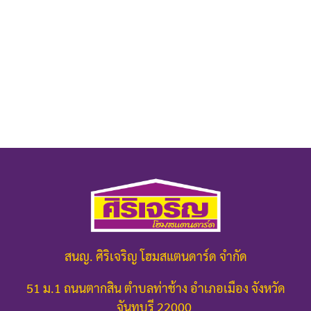
สนญ. ศิริเจริญ โฮมสแตนดาร์ด จำกัด
51 ม.1 ถนนตากสิน ตำบลท่าช้าง อำเภอเมือง จังหวัด
จันทบุรี 22000