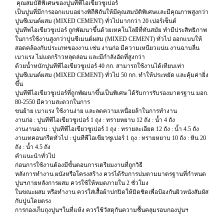
คุณสมบัติพิเศษของปูนทีพีไอเขียวซูเปอร์
เป็นปูนที่มีการออกแบบอย่างพิถีพิถันให้มีคุณสมบัติพิเศษและมีคุณภาพสูงกว่า
ปูนซีเมนต์ผสม (MIXED CEMENT) ทั่วไปมากกว่า 20 เปอร์เซ็นต์
ปูนทีพไอเขียวซูเปอร์ ถูกพัฒนาขึ้นด้วยเทคโนโลยีที่ทันสมัย ทำมีประสิทธิภาพ
ในการใช้งานสูงกว่าปูนซีเมนต์ผสม (MIXED CEMENT) ทั่วไป ออกแบบให้
สอดคล้องกับประเภทของงาน เช่น งานก่อ มีความเหนียวแน่น งานฉาบลี่น
เบาแรง ไม่แตกร้าวหลุดล่อน และมีกำลังอัดที่สูงกว่า
ด้วยน้ำหนักปูนทีพีไอเขียวซูเปอร์ 40 กก. สามารถใช้งานได้เทียบเท่า
ปูนซีเมนต์ผสม (MIXED CEMENT) ทั่วไป 50 กก. ทำให้ประหยัด และคุ้มค่ายิ่ง
ขึ้น
ปูนทีพีไอเขียวซูเปอร์ที่ถูกพัฒนาขึ้นเป็นพิเศษ ได้รับการรับรองมาตรฐาน มอก.
80-2550 มีความสะดวกในการ
ขนย้าย เบาแรง ใช้งานง่าย และลดความเหนื่อยล้าในการทำงาน
งานก่อ : ปูนทีพีไอเขียวซูเปอร์ 1 ถุง : ทรายหยาบ 12 ถัง : น้ำ 4 ถัง
งานงานฉาบ : ปูนทีพีไอเขียวซูเปอร์ 1 ถุง : ทรายละเอียด 12 ถัง : น้ำ 4.5 ถัง
งานเทคอนกรีตทั่วไป : ปูนทีพีไอเขียวซูเปอร์ 1 ถุง : ทรายหยาบ 10 ถัง : หิน 20
ถัง : น้ำ 4.5 ถัง
คำแนะนำทั่วไป
ก่อนการใช้งานต้องมีขั้นตอนการเตรียมงานที่ถูกวิธี
หลังการทำงาน ผนังหรือโครงสร้าง ควรได้รับการบ่มตามมาตรฐานที่กำหนด
ปูนฯภายหลังการผสม ควรใช้ให้หมดภายใน 2 ชั่วโมง
ในขณะผสม หรือทำงาน ควรใส่เสื้อผ้าปกปิดให้มิดชิดเพื่อป้องกันผิวหนังสัมผัส
กับปูนโดยตรง
การกองเก็บถุงปูนฯในที่แห้ง ควรใช้วัสดุกันความชื้นคลุมรอบกองปูนฯ