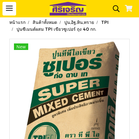
หน้าแรก
สินค้าทั้งหมด
ปูน,อิฐ,หิน,ทราย
TPI
ปูนซีเมนต์ผสม TPI เขียวซูเปอร์ ถุง 40 กก.
New