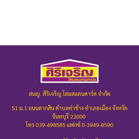
สนญ. ศิริเจริญ โฮมสแตนดาร์ด จำกัด
51 ม.1 ถนนตากสิน ตำบลท่าช้าง อำเภอเมือง จังหวัด
จันทบุรี 22000
โทร 039-498585 แฟกซ์ 0-3949-8590