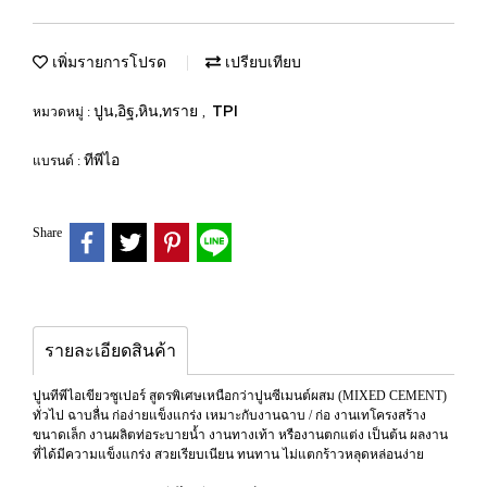
เพิ่มรายการโปรด
เปรียบเทียบ
ปูน,อิฐ,หิน,ทราย
TPI
หมวดหมู่ :
,
ทีพีไอ
แบรนด์ :
Share
รายละเอียดสินค้า
ปูนทีพีไอเขียวซูเปอร์ สูตรพิเศษเหนือกว่าปูนซีเมนต์ผสม (MIXED CEMENT)
ทั่วไป ฉาบลื่น ก่อง่ายแข็งแกร่ง เหมาะกับงานฉาบ / ก่อ งานเทโครงสร้าง
ขนาดเล็ก งานผลิตท่อระบายน้ำ งานทางเท้า หรืองานตกแต่ง เป็นต้น ผลงาน
ที่ได้มีความแข็งแกร่ง สวยเรียบเนียน ทนทาน ไม่แตกร้าวหลุดหล่อนง่าย