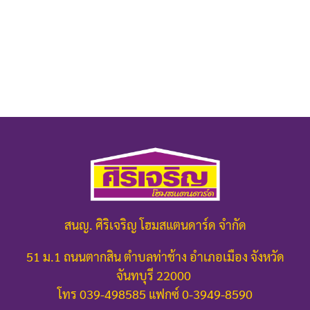
สนญ. ศิริเจริญ โฮมสแตนดาร์ด จำกัด
51 ม.1 ถนนตากสิน ตำบลท่าช้าง อำเภอเมือง จังหวัด
จันทบุรี 22000
โทร 039-498585 แฟกซ์ 0-3949-8590