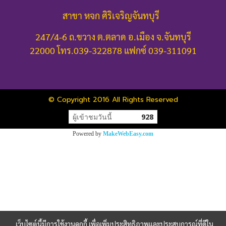
สาขา หจก ศิริเจริญจันทบุรี
247/4-6 ถ.ขวาง ต.ตลาด อ.เมือง จ.จันทบุรี
22000
โทร.039-322878 แฟกซ์ 039-311091
© Copyright 2016 All Rights Reserved
ผู้เข้าชมวันนี้
928
Powered by
MakeWebEasy.com
เว็บไซต์นี้มีการใช้งานคุกกี้ เพื่อเพิ่มประสิทธิภาพและประสบการณ์ที่ดีใน