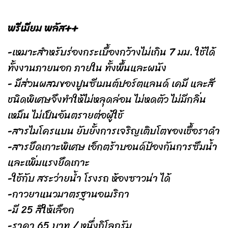
พรีเมียม พลัส++
-เหมาะสำหรับร่องกระเบื้องกว้างไม่เกิน 7 มม. ใช้ได้
ทั้งงานภายนอก ภายใน ทั้งพื้นและผนัง
- มีส่วนผสมของปูนซีเมนต์ปอร์ตแลนด์ เคมี และสี
ชนิดพิเศษจึงทำให้ไม่หลุดล่อน ไม่หดตัว ไม่มีกลิ่น
เหม็น ไม่เป็นอันตรายต่อผู้ใช้
-สารไมโครแบน ยับยั้งการเจริญเติบโตของเชื้อราดำ
-สารยึดเกาะพิเศษ เอ็กตร้าบอนด์ป้องกันการซึมน้ำ
และเพิ่มแรงยึดเกาะ
-ใช้กับ สระว่ายน้ำ โรงรถ ห้องซาวน่า ได้
-กาวยาแนวมาตรฐานอเมริกา
-มี 25 สีให้เลือก
-ราคา 65 บาท / หนึ่งกิโลกรัม