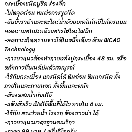
กระเบื้องชนิดปูชิด ร่องลึก
-ไม่หลุดล่อน ทนต่อการขูดขีด
-ยับยั้งราดำและตะไคร่น้ำด้วยเทคโนโลยีไมโครแบน
ลดคราบสกปรกด้วยสารไฮโดรโฟบิก
-ลดการเกิดคราบขาวได้ในหนึ่งเดียว ด้วย WCAC
Technology
-การยาแนวต้องทำภายหลังปูกระเบื้อง 48 ชม. หรือ
หลังกาวซีเมนต์บ่มตัวสมบูรณ์
-ใช้กับกระเบื้อง แกรนิตโต้ หินอ่อน หินแกรนิต ทั้ง
ภายในและภายนอก ทั้งพื้นและผนัง
-ต้องผสมน้ำก่อนใช้
-แห้งตัวเร็ว เปิดใช้พื้นที่ได้ไว ภายใน 6 ชม.
-ใช้กับ สระว่ายน้ำ โรงรถ ห้องซาวน่า ได้
-กาวยาแนวมาตรฐานอเมริกา
-ราคา 99 บาท / ครึ่งกิโลกรัม