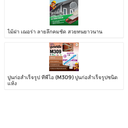
ไม้ฝา เฌอร่า ลายลึกคมชัด สวยทนยาวนาน
ปูนก่อสำเร็จรูป ทีพีไอ (M309) ปูนก่อสำเร็จรูปชนิด
แห้ง