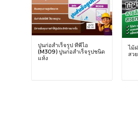
ปูนก่อสำเร็จรูป ทีพีไอ
ไม้
(M309) ปูนก่อสำเร็จรูปชนิด
สว
แห้ง