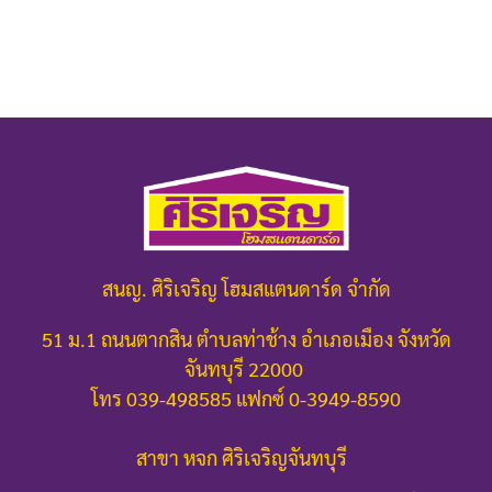
สนญ. ศิริเจริญ โฮมสแตนดาร์ด จำกัด
51 ม.1 ถนนตากสิน ตำบลท่าช้าง อำเภอเมือง จังหวัด
จันทบุรี 22000
โทร 039-498585 แฟกซ์ 0-3949-8590
สาขา หจก ศิริเจริญจันทบุรี